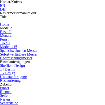
Koraat-Knives
EN
DE
Rasiermessermanufaktur
Title
×
Home
Modelle
Basic II
Monarch
Purist
14-2.0
Modell #15
Sparschweinchen Messer
Sofort verfügbare Messer
Überraschungsmesser
Einzelanfertigungen
Sheffield Design
14 Design
15 Design
Unikatanfertigung
Restaurierung
Zubehör
Pinsel
Riemen
Seifen
Nieten
Schärfsteine