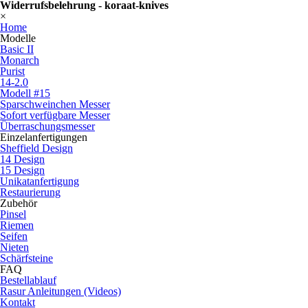
Widerrufsbelehrung - koraat-knives
×
Home
Modelle
Basic II
Monarch
Purist
14-2.0
Modell #15
Sparschweinchen Messer
Sofort verfügbare Messer
Überraschungsmesser
Einzelanfertigungen
Sheffield Design
14 Design
15 Design
Unikatanfertigung
Restaurierung
Zubehör
Pinsel
Riemen
Seifen
Nieten
Schärfsteine
FAQ
Bestellablauf
Rasur Anleitungen (Videos)
Kontakt